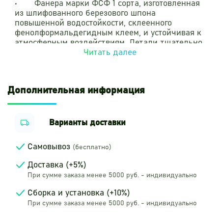
•
Фанера марки ФСФ 1 сорта, изготовленная
из шлифованного березового шпона
повышенной водостойкости, склеенного
фенолформальдегидным клеем, и устойчивая к
атмосферным воздействиям. Детали тщательно
отшлифованы и окрашены.
Читать далее
•
Металлические элементы окрашены
полимерно-порошковой краской в термической
камере.
Дополнительная информация
•
Листовой полиэтилен высокой плотности
HDPE.
•
Пластиковые заглушки на места резьбовых
соединений.
Варианты доставки
Самовывоз
(бесплатно)
Доставка (+5%)
При сумме заказа менее 5000 руб. - индивидуально
Сборка и установка (+10%)
При сумме заказа менее 5000 руб. - индивидуально