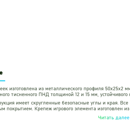
е
еек изготовлена из металлического профиля 50х25х2 мм
ного тисненного ПНД толщиной 12 и 15 мм, устойчивог
рукция имеет скругленные безопасные углы и края. В
м покрытием. Крепеж игрового элемента изготовлен и
ластиковыми заглушками. Не бетонируется.
Читать далее