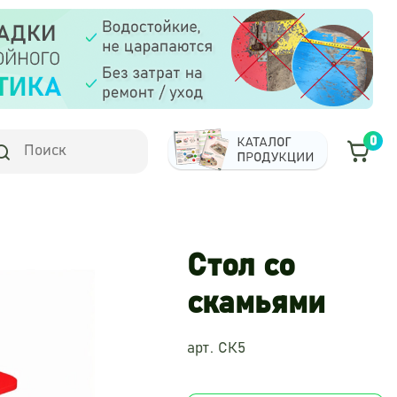
0
Стол со
скамьями
арт. СК5