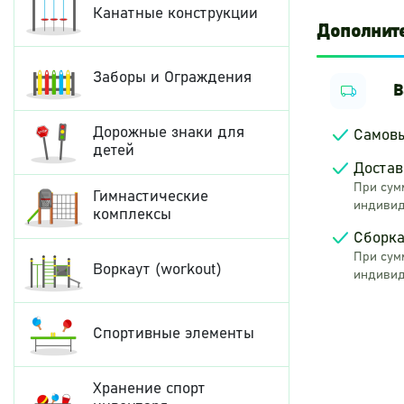
Канатные конструкции
Дополнит
Заборы и Ограждения
В
Дорожные знаки для
Самов
детей
Достав
При сумм
Гимнастические
индивид
комплексы
Сборка
При сумм
Воркаут (workout)
индивид
Спортивные элементы
Хранение спорт