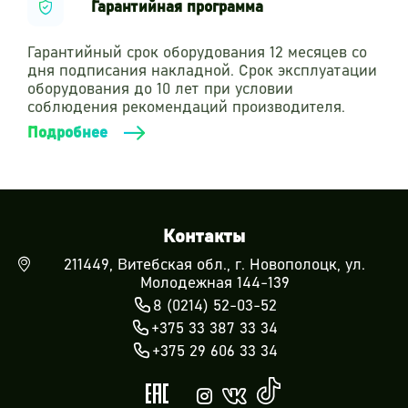
Гарантийная программа
занятий.
Монтаж конструкции производится при помощи
закладных деталей, которые крепятся к
Гарантийный срок оборудования 12 месяцев со
опорным столбам и бетонируются в грунт не
дня подписания накладной. Срок эксплуатации
менее 400 мм.
оборудования до 10 лет при условии
соблюдения рекомендаций производителя.
Соответствует общим требованиям
технического регламента Евразийского
Подробнее
экономического союза "О безопасности
оборудования для детских игровых площадок"
(ТР ЕАЭС 042/2017).
Контакты
211449, Витебская обл., г. Новополоцк, ул.
Молодежная 144-139
8 (0214) 52-03-52
+375 33 387 33 34
+375 29 606 33 34