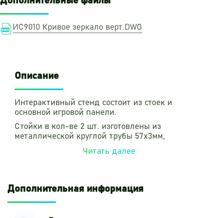
Дополнительные файлы
ИС9010 Кривое зеркало верт.DWG
Описание
Интерактивный стенд состоит из стоек и
основной игровой панели.
Стойки в кол-ве 2 шт. изготовлены из
металлической круглой трубы 57х3мм,
окрашенной полимерным порошковым
Читать далее
покрытием, на которые с помощью хомутов 57
мм в колве-4 шт. крепится игровая панель.
Основная игровая панель выполнена из
Дополнительная информация
тиснённого с двух сторон трехслойного
цветного HDPE пластика толщиной 15мм.
Материал имеет UV стабилизатор, высокую