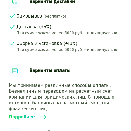
прочность, стойкость цвета, устойчивость к
Варианты доставки
атмосферным осадкам.
С одной стороны панели расположено
Самовывоз
(бесплатно)
вертикальное кривое зеркало - шуточная игра
для изучения собственного отражения с
Доставка (+5%)
различными выражениями эмоций, при этом
При сумме заказа менее 5000 руб. - индивидуально
сохраняя сосредоточенность и устойчивое
внимание. Вторая сторона панели имеет
Сборка и установка (+10%)
тематику «Карта сокровищ» с тактильными
При сумме заказа менее 5000 руб. - индивидуально
пазами не менее 5 мм, где ребенку с помощью
логики предстоит определить правильный путь
к сокровищам. С помощью игры ребенок учится
Варианты оплаты
развивать мышление, внимание, речь, а также
мелкую моторику рук.
Мы принимаем различные способы оплаты.
Вся конструкция имеет скругленные
Безналичным переводом на расчетный счет
безопасные углы и края. Все металлические
компании для юридических лиц. С помощью
элементы окрашены полимерным порошковым
интернет-банкинга на расчетный счет для
покрытием. Крепеж игрового элемента
физических лиц.
изготовлен из нержавеющей стали 304. Все
болтовые соединения закрыты пластиковыми
Подробнее
заглушками. Подходит для развивающих игр, а
также коррекционных или реабилитационных