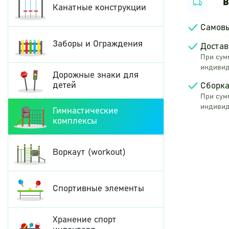
В
Канатные конструкции
Самов
Заборы и Ограждения
Достав
При сумм
индивид
Дорожные знаки для
детей
Сборка
При сумм
индивид
Гимнастические
комплексы
Воркаут (workout)
Спортивные элементы
Хранение спорт