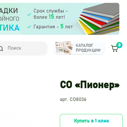
0
СО «Пионер»
арт. СО8036
Купить в 1 клик