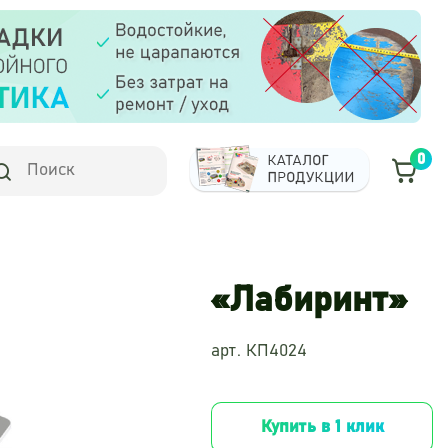
0
«Лабиринт»
арт. КП4024
Купить в 1 клик