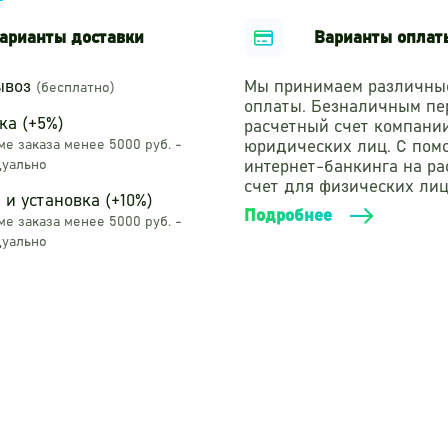
маршрута и тогда придётся начинать с самого начала. В
е углы и края.
арианты доставки
Варианты оплат
ллические элементы окрашены полимерным порошковым
 это наиболее эффективный на данный момент известн
ывоз
Мы принимаем различны
(бесплатно)
ия коррозии. Суть метода заключается в нанесении на
оплаты. Безналичным пе
оторая при затвердевании образует сплошную непрони
ка (+5%)
расчетный счет компани
рового элемента изготовлен из нержавеющей стали AIS
е заказа менее 5000 руб. -
юридических лиц. С по
ыми заглушками.
уально
интернет-банкинга на р
счет для физических лиц
 и установка (+10%)
Подробнее
е заказа менее 5000 руб. -
уально