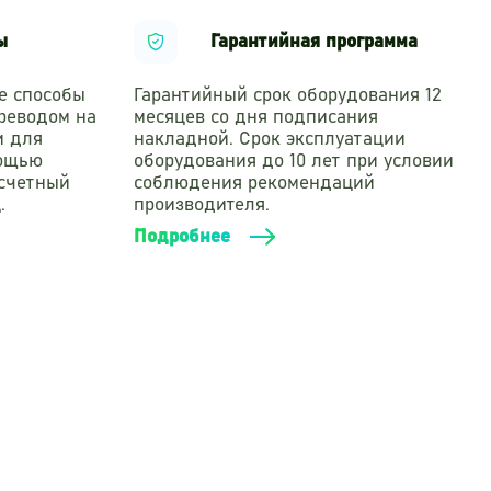
ся конструкция имеет скругленные, радиусом 3мм,
ы
Гарантийная программа
 покрытием. Порошковое полимерное покрытие
ый способ защиты изделий от разрушительного
е способы
Гарантийный срок оборудования 12
 поверхность металлического элемента порошковой
реводом на
месяцев со дня подписания
цаемую полимерную пленку.
и для
накладной. Срок эксплуатации
I 304. Все болтовые соединения закрыты
мощью
оборудования до 10 лет при условии
асчетный
соблюдения рекомендаций
.
производителя.
Подробнее