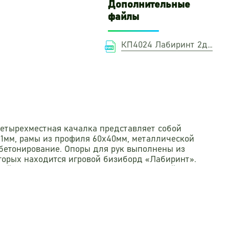
Дополнительные
файлы
КП4024 Лабиринт 2д.DWG
Четырехместная качалка представляет собой
31мм, рамы из профиля 60х40мм, металлической
бетонирование. Опоры для рук выполнены из
оторых находится игровой бизиборд «Лабиринт».
лойного цветного HDPE пластика толщиной 15мм,
ллюминатор изготовлен из прозрачного
с двух сторон трехслойного цветного HDPE
рорезям на игровом поле. Участвовать в игровом
ом, что нужно провести металлический шарик через
и и удержания равновесия. Шарик легко может