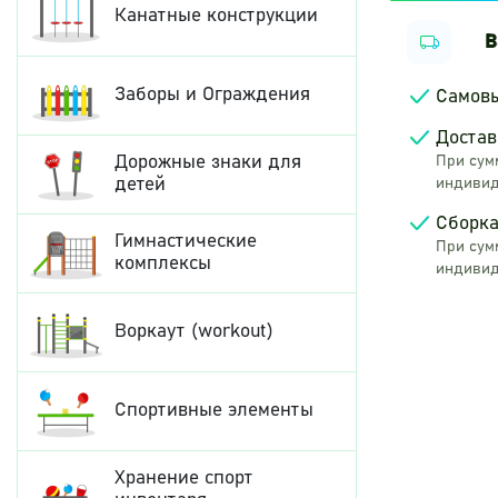
упасть с 
Канатные конструкции
безопасны
В
Все мета
металла –
Заборы и Ограждения
Самов
воздейств
краски, к
Достав
Крепеж иг
Дорожные знаки для
При сумм
пластиков
детей
индивид
Сборка
Гимнастические
При сумм
комплексы
индивид
Воркаут (workout)
Спортивные элементы
Хранение спорт