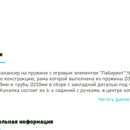
е
алансир на пружине с игровым элементом "Лабиринт".
ю конструкцию, рама которой выполнена из пружины Ø
5мм и трубы Ø220мм в сборе с закладной деталью под 
 Качалка состоит из 4-х сидений с ручками, в центре к
ачалки изготовлены из тиснённого с двух сторон трехс
Читать далее
го к атмосферным и ультрафиолетовым воздействиям. И
ната D-400 мм. Обкладка иллюминатора из тиснённого 
15мм.Лабиринт - игра с движением шарика бегунка по п
могут от 1-го до 4-х детей. Суть игры заключается в т
ельная информация
тствия лабиринта при помощи наклона сидений качалк