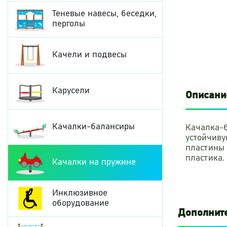
Теневые навесы, беседки,
перголы
Качели и подвесы
Карусели
Описани
Качалки-балансиры
Качалка-б
устойчиву
пластины 
пластика.
Качалки на пружине
Сидения к
устойчиво
поликарбо
Инклюзивное
пластика 
оборудование
процессе 
Дополнит
все препя