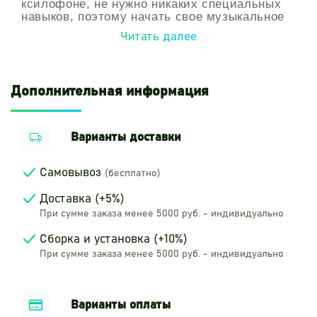
ксилофоне, не нужно никаких специальных
навыков, поэтому начать свое музыкальное
приключение можно с данного
Читать далее
инструмента.
Его простота побуждает детей
пробовать музыкальные эксперименты и
развивать свои творческие способности.
Дополнительная информация
Только один человек может играть на
ксилофоне «Эхо фортепиано».
Его звучание
идеально сочетается со звучанием маримбы
«Поток» или ручного барабана «Дуэт».
В
Варианты доставки
инструменте есть резонаторы для усиления
и расширения звука.
Самовывоз
(бесплатно)
Доставка (+5%)
При сумме заказа менее 5000 руб. - индивидуально
Сборка и установка (+10%)
При сумме заказа менее 5000 руб. - индивидуально
Варианты оплаты