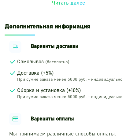
Читать далее
Ударяя пальцем по специальной
металлической звуковой коробке, вы можете
создать красивую мелодичную мелодию
Дополнительная информация
даже с простым ритмом.
Этот инструмент
идеально подходит для спонтанного
музицирования на детской площадке или в
парке.
Каждому ребенку понравится играть
Варианты доставки
на барабане, независимо от его
музыкальных способностей.
Его звук
превосходно сочетается с другими
Самовывоз
(бесплатно)
инструментами для игры на открытом
воздухе, например, с маримбой «Калипсо»
Доставка (+5%)
или трубчатыми колокольчиками «Лес».
При сумме заказа менее 5000 руб. - индивидуально
Сборка и установка (+10%)
При сумме заказа менее 5000 руб. - индивидуально
Варианты оплаты
Мы принимаем различные способы оплаты.