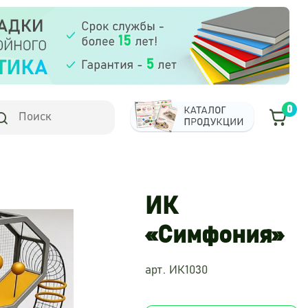
0
ИК
«Симфония»
арт. ИК1030