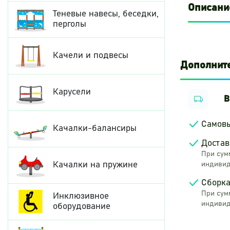
Описани
Теневые навесы, беседки,
перголы
Качели и подвесы
Дополнит
Карусели
В
Самов
Качалки-балансиры
Достав
При сумм
Качалки на пружине
индивид
Сборка
При сумм
Инклюзивное
индивид
оборудование