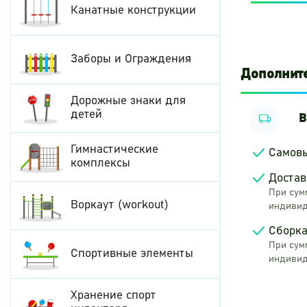
Канатные конструкции
Заборы и Ограждения
Дополнит
Дорожные знаки для
детей
В
Гимнастические
Самов
комплексы
Достав
При сумм
Воркаут (workout)
индивид
Сборка
При сумм
Спортивные элементы
индивид
Хранение спорт