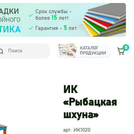
0
ИК
«Рыбацкая
шхуна»
арт. ИК1020