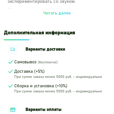
экспериментировать со звуком.
Игра состоит в том, что два человека
Читать далее
шепчут, поют или передают другие звуки с
одного конца трубки на другой.
Никаких
звуков за пределами инструмента не слышно
— их может воспринимать только человек на
Дополнительная информация
другом конце.
Это позволяет творчески
объединить посетителей музыкальной
площадки.
Проявив немного воображения,
дети могут погрузиться в мир спонтанных и
Варианты доставки
уникальных звуков.
Самовывоз
(бесплатно)
Доставка (+5%)
При сумме заказа менее 5000 руб. - индивидуально
Сборка и установка (+10%)
При сумме заказа менее 5000 руб. - индивидуально
Варианты оплаты